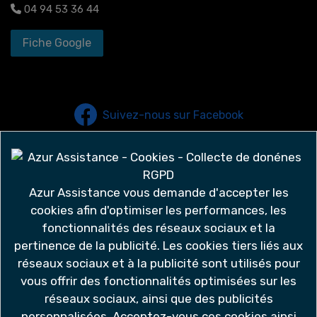
04 94 53 36 44
Fiche Google
Suivez-nous sur Facebook
Suivez-nous sur Instagram
Azur Assistance vous demande d'accepter les
cookies afin d'optimiser les performances, les
fonctionnalités des réseaux sociaux et la
-
-
-
Données personnelles
Mentions légales
Nous contacter
pertinence de la publicité. Les cookies tiers liés aux
-
Nous contacter
réseaux sociaux et à la publicité sont utilisés pour
vous offrir des fonctionnalités optimisées sur les
Nos principaux secteurs et services
réseaux sociaux, ainsi que des publicités
personnalisées. Acceptez-vous ces cookies ainsi